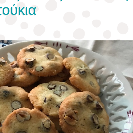
τούκια