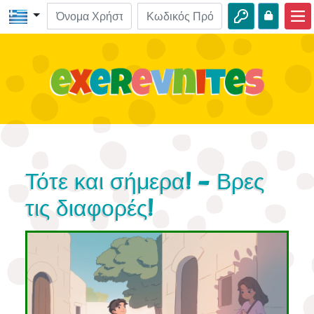
Αρχική
ΒΙΒΛΟ-Εξερευνήσεις
Βίντεο
Ηχητικά
Φύση
Τότε και σήμερα! - Βρες
Περιπέτειες
τις διαφορές!
Δραστηριότητες