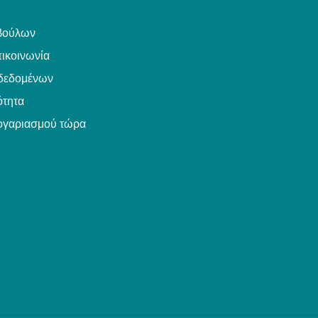
βούλων
ικοινωνία
δεδομένων
τητα
ογαριασμού τώρα