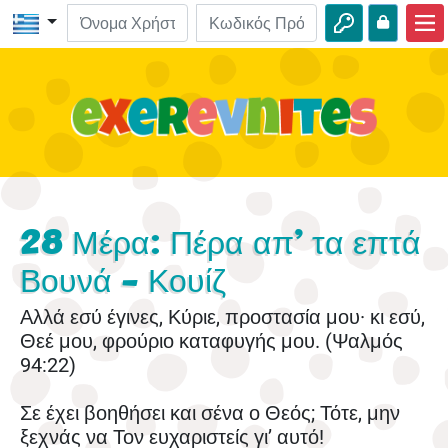
Αρχική
ΒΙΒΛΟ-Εξερευνήσεις
Βίντεο
Ηχητικά
28 Μέρα: Πέρα απ’ τα επτά
Φύση
Βουνά - Κουίζ
Περιπέτειες
Αλλά εσύ έγινες, Κύριε, προστασία μου· κι εσύ,
Δραστηριότητες
Θεέ μου, φρούριο καταφυγής μου. (Ψαλμός
94:22)
Σε έχει βοηθήσει και σένα ο Θεός; Τότε, μην
ξεχνάς να Τον ευχαριστείς γι’ αυτό!