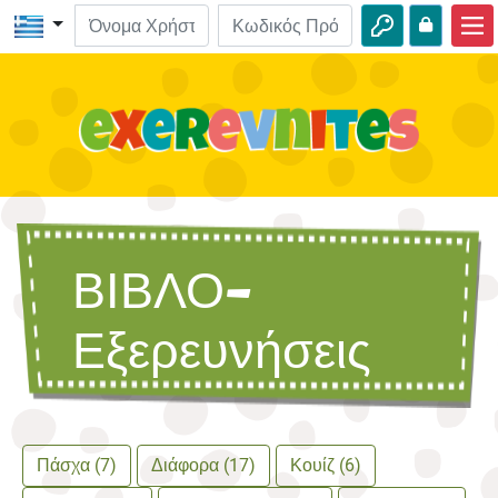
Αρχική
ΒΙΒΛΟ-Εξερευνήσεις
Βίντεο
Ηχητικά
ΒΙΒΛΟ-
Φύση
Περιπέτειες
Εξερευνήσεις
Δραστηριότητες
Πάσχα (7)
Διάφορα (17)
Κουίζ (6)