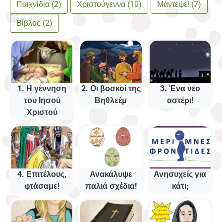
Παιχνίδια (2)
Χριστούγεννα (10)
Μάντεψε! (7)
Βίβλος (2)
1. Η γέννηση
2. Οι βοσκοί της
3. Ένα νέο
του Ιησού
Βηθλεέμ
αστέρι!
Χριστού
4. Επιτέλους,
Ανακάλυψε
Ανησυχείς για
φτάσαμε!
παλιά σχέδια!
κάτι;