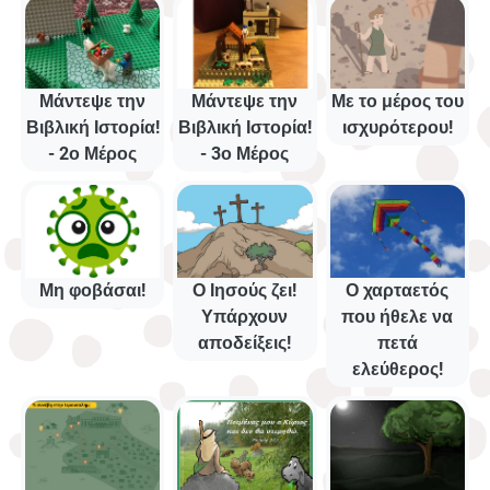
Μάντεψε την
Μάντεψε την
Με το μέρος του
Βιβλική Ιστορία!
Βιβλική Ιστορία!
ισχυρότερου!
- 2ο Μέρος
- 3ο Μέρος
Μη φοβάσαι!
Ο Ιησούς ζει!
Ο χαρταετός
Υπάρχουν
που ήθελε να
αποδείξεις!
πετά
ελεύθερος!