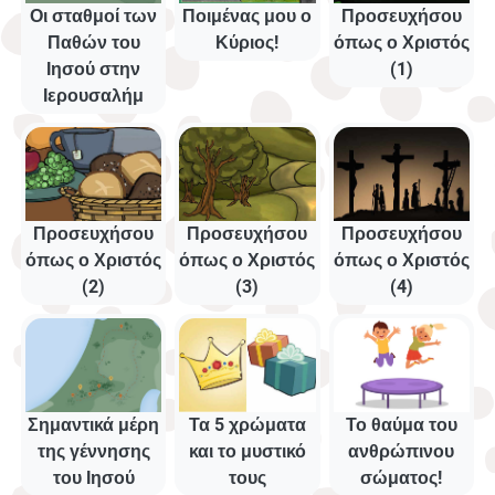
Οι σταθμοί των
Ποιμένας μου ο
Προσευχήσου
Παθών του
Κύριος!
όπως ο Χριστός
Ιησού στην
(1)
Ιερουσαλήμ
Προσευχήσου
Προσευχήσου
Προσευχήσου
όπως ο Χριστός
όπως ο Χριστός
όπως ο Χριστός
(2)
(3)
(4)
Σημαντικά μέρη
Τα 5 χρώματα
Το θαύμα του
της γέννησης
και το μυστικό
ανθρώπινου
του Ιησού
τους
σώματος!