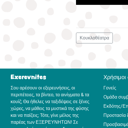
Κουκλοθέατρα
Exerevnites
Χρήσιμοι
Σου αρέσουν οι εξερευνήσεις, οι
Γονείς
περιπέτειες, τα βίντεο, τα αινίγματα & τα
Ομάδα συμ
κουίζ; Θα ήθελες να ταξιδέψεις σε ξένες
Εκδότης/Επ
χώρες, να μάθεις τα μυστικά της φύσης
και να παίζεις; Τότε, γίνε μέλος της
Προστασία 
παρέας των ΕΞΕΡΕΥΝΗΤΩΝ! Σε
Προσβασιμό