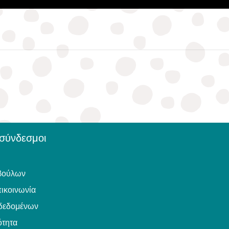
 σύνδεσμοι
βούλων
ικοινωνία
δεδομένων
τητα