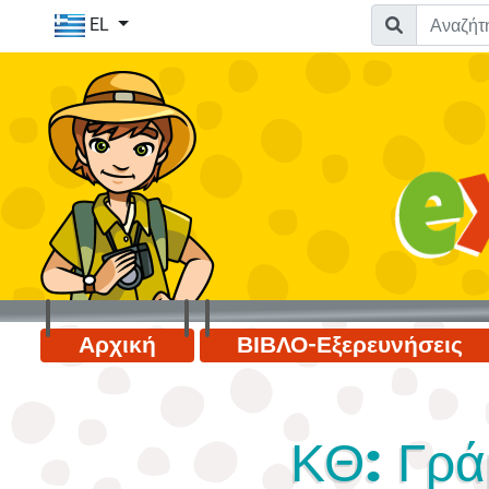
EL
Αρχική
ΒΙΒΛΟ-Εξερευνήσεις
ΚΘ: Γρά