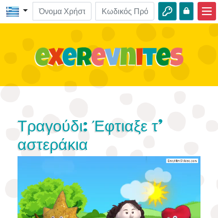
Αρχική
ΒΙΒΛΟ-Εξερευνήσεις
Βίντεο
Ηχητικά
Φύση
Τραγούδι: Έφτιαξε τ'
Περιπέτειες
αστεράκια
Δραστηριότητες