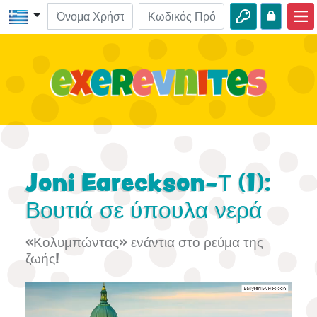
Αρχική
ΒΙΒΛΟ-Εξερευνήσεις
Βίντεο
Ηχητικά
Φύση
Joni Eareckson-Τ (1):
Περιπέτειες
Βουτιά σε ύπουλα νερά
Δραστηριότητες
«Κολυμπώντας» ενάντια στο ρεύμα της
ζωής!