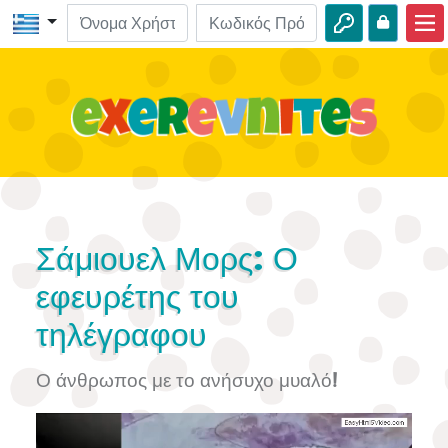
Αρχική
ΒΙΒΛΟ-Εξερευνήσεις
Βίντεο
Ηχητικά
Φύση
Σάμιουελ Μορς: Ο
Περιπέτειες
εφευρέτης του
τηλέγραφου
Δραστηριότητες
Ο άνθρωπος με το ανήσυχο μυαλό!