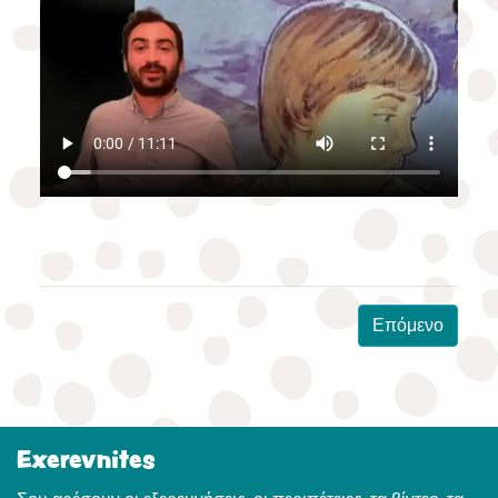
Επόμενο
Exerevnites