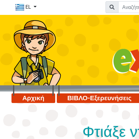
EL
Αρχική
ΒΙΒΛΟ-Εξερευνήσεις
Φτιάξε 