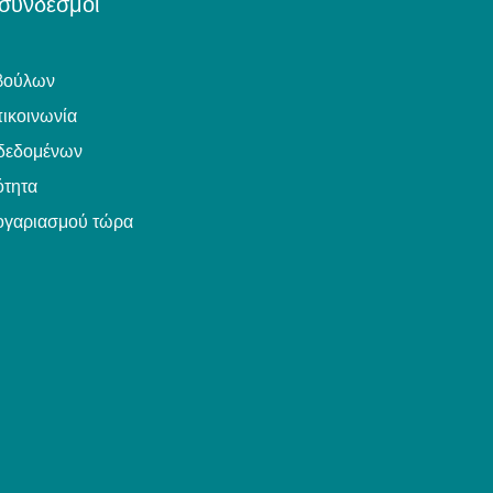
 σύνδεσμοι
βούλων
ικοινωνία
δεδομένων
τητα
ογαριασμού τώρα