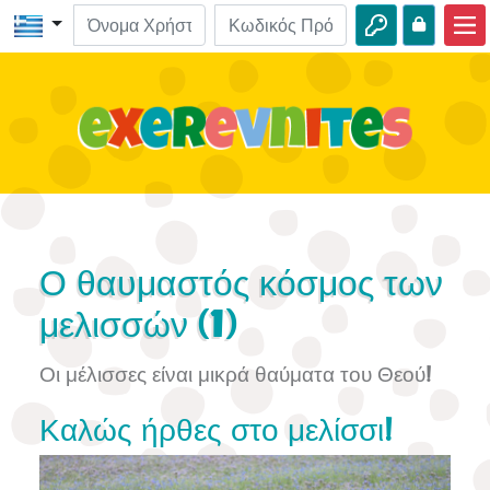
Αρχική
ΒΙΒΛΟ-Εξερευνήσεις
Βίντεο
Ηχητικά
Φύση
Ο θαυμαστός κόσμος των
Περιπέτειες
μελισσών (1)
Δραστηριότητες
Οι μέλισσες είναι μικρά θαύματα του Θεού!
Καλώς ήρθες στο μελίσσι!