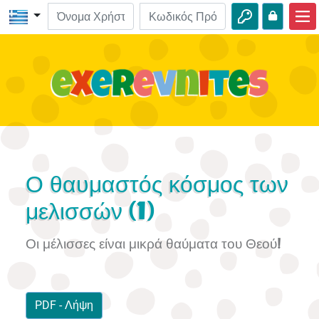
Αρχική
ΒΙΒΛΟ-Εξερευνήσεις
Βίντεο
Ηχητικά
Φύση
Ο θαυμαστός κόσμος των
Περιπέτειες
μελισσών (1)
Δραστηριότητες
Οι μέλισσες είναι μικρά θαύματα του Θεού!
PDF - Λήψη